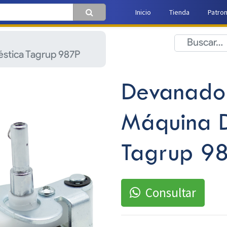
Inicio
Tienda
Patro
stica Tagrup 987P
Devanador
Máquina D
Tagrup 9
Consultar