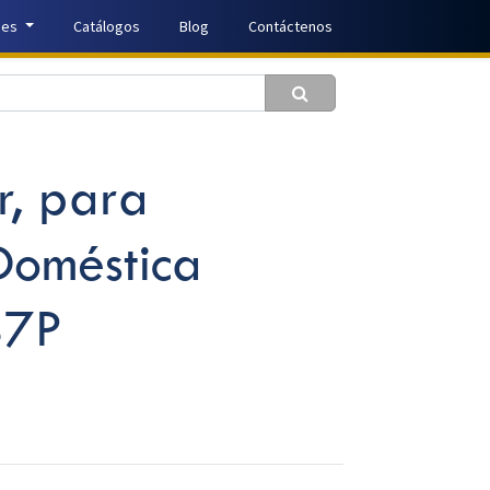
nes
Catálogos
Blog
Contáctenos
, para
oméstica
87P