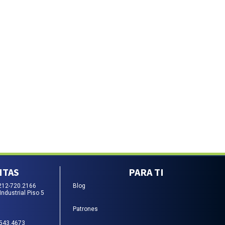
NTAS
PARA TI
212-720.2166
Blog
Industrial Piso 5
Patrones
-543.4673