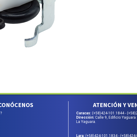
CONÓCENOS
ATENCIÓN Y VE
?
Caracas:
(+58)424-101.1844
-
(+58)
Dirección:
Calle 9, Edificio Yaguara 
La Yaguara.
Lara:
(+58)424-101.1834
-
(+58)424