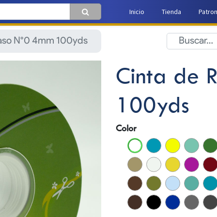
Inicio
Tienda
Patro
Raso N°0 4mm 100yds
Cinta de 
100yds
Color