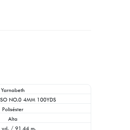
Yarnabeth
ASO NO.0 4MM 100YDS
Poliséster
Alta
 yd. / 91,44 m.