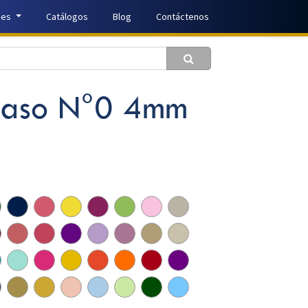
nes
Catálogos
Blog
Contáctenos
Raso N°0 4mm