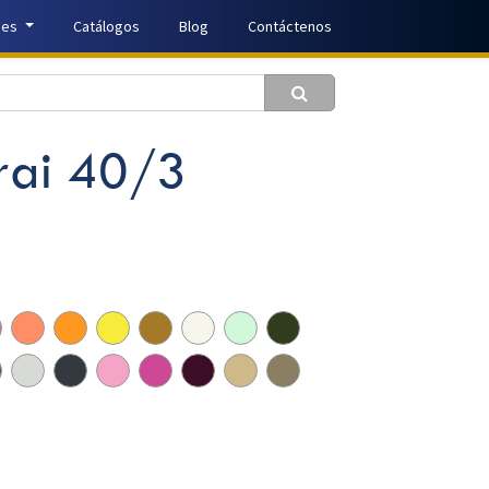
nes
Catálogos
Blog
Contáctenos
rai 40/3