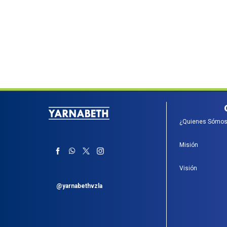
¿Quienes Sómos
Misión
Visión
@yarnabethvzla