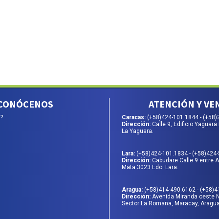
CONÓCENOS
ATENCIÓN Y VE
?
Caracas:
(+58)424-101.1844
-
(+58)
Dirección:
Calle 9, Edificio Yaguara 
La Yaguara.
Lara:
(+58)424-101.1834
-
(+58)424
Dirección:
Cabudare Calle 9 entre Av
Mata 3023 Edo. Lara.
Aragua:
(+58)414-490.6162
-
(+58)4
Dirección:
Avenida Miranda oeste 
Sector La Romana, Maracay, Aragua